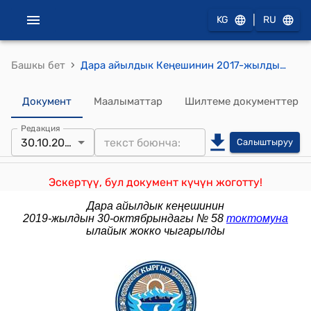
|
KG
RU
›
Башкы бет
Дара айылдык Кеңешинин 2017-жылдын 18-апрелиндеги № 34 "Өрүкзар, Сары-Талаа айылы, Кудаяркан чебинде жайгашкан трансформатор орнотууга 10Кв электр линияларын тартуу үчүн жер аянтын бөлүп берүү жөнүндө" токтому
Документ
Маалыматтар
Шилтеме документтер
Редакция
30.10.2019
Салыштыруу
Эскертүү, бул документ күчүн жоготту!