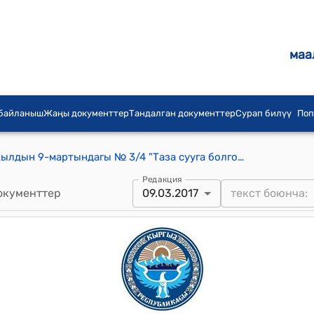
маа
 байланыш
Жаңы документтер
Тандалган документтер
Сурап билүү
Поп
Терек айылдык Кеңешинин 2017-жылдын 9-мартындагы № 3/4 "Таза сууга болгон тарифти бекитүү жѳнүндѳ" токтому
Редакция
окументтер
09.03.2017