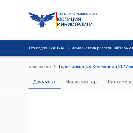
КЫРГЫЗ РЕСПУБЛИКАСЫНЫН
ЮСТИЦИЯ
МИНИСТРЛИГИ
Тез издөө ЧУА
ЧУАнын мамлекеттик реестри
Кайтарым
›
Башкы бет
Документ
Маалыматтар
Шилтеме д