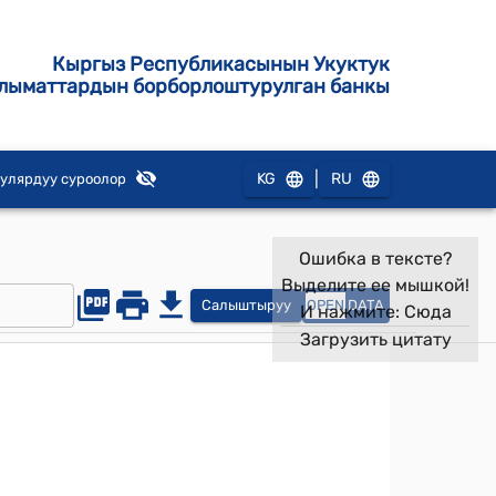
Кыргыз Республикасынын Укуктук
лыматтардын борборлоштурулган банкы
|
KG
RU
улярдуу суроолор
Ошибка в тексте?
Выделите ее мышкой!
Салыштыруу
OPEN
DATA
И нажмите:
Сюда
Загрузить цитату