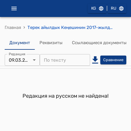
|
KG
RU
›
Главная
Терек айылдык Кеңешинин 2017-жылдын 9-мартындагы № 3/4 "Таза сууга болгон тарифти бекитүү жѳнүндѳ" токтому
Документ
Реквизиты
Ссылающиеся документы
Редакция
09.03.2017
Сравнение
Редакция на русском не найдена!