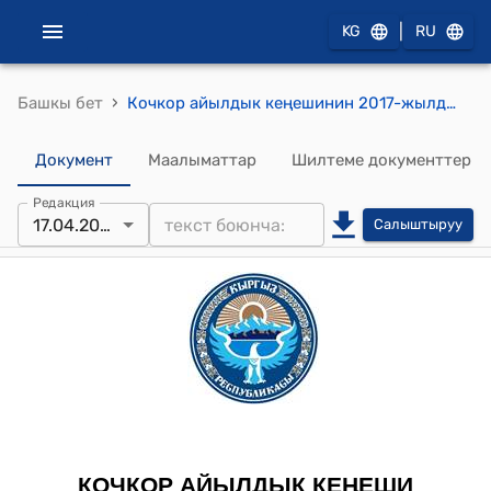
|
KG
RU
›
Башкы бет
Кочкор айылдык кеңешинин 2017-жылдын 17-апрелиндеги № 8/9 "Жайыт комитетине техника алуу үчүн долбоорго кошумча каражат-өздүк салым үчүн каражат бөлүү жөнүндө" токтому
Документ
Маалыматтар
Шилтеме документтер
Редакция
17.04.2017
Салыштыруу