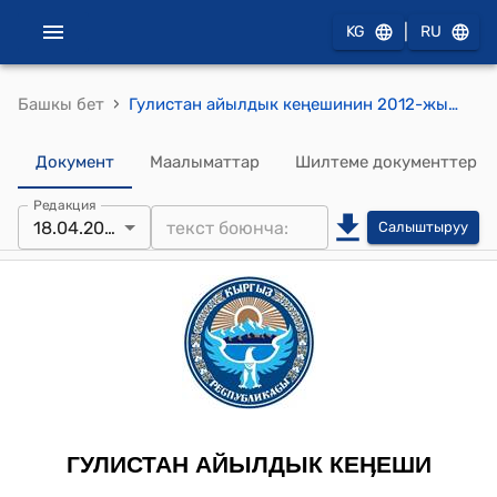
|
KG
RU
›
Башкы бет
Гулистан айылдык кеңешинин 2012-жылдын 18 апрелиндеги № XXIV-IV "Гулистан айылдык округунун аймагында 2005-2006-жылдарда суу каналдарын реабилитациялоо долбоору алкагында аткарылган иштерге жумшалган акча каражаттарын 25 пайызын кайтаруу жөнүндө" токтому
Документ
Маалыматтар
Шилтеме документтер
Редакция
18.04.2012
Салыштыруу