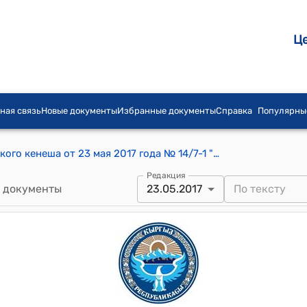
Ц
ная связь
Новые документы
Избранные документы
Справка
Популярны
Постановление Каиндинского городского кенеша от 23 мая 2017 года № 14/7-1 "Об использовании финансовых средств переданных с Республиканского бюджета мэрии города Каинда на 2017 - год."
Редакция
 документы
23.05.2017