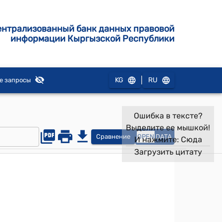
ентрализованный банк данных правовой
информации Кыргызской Республики
|
KG
RU
е запросы
Ошибка в тексте?
Выделите ее мышкой!
Сравнение
OPEN
DATA
И нажмите:
Сюда
Загрузить цитату