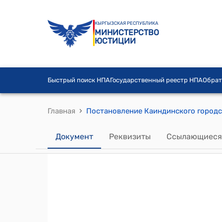
КЫРГЫЗСКАЯ РЕСПУБЛИКА
МИНИСТЕРСТВО
ЮСТИЦИИ
Быстрый поиск НПА
Государственный реестр НПА
Обрат
›
Главная
Документ
Реквизиты
Ссылающиеся