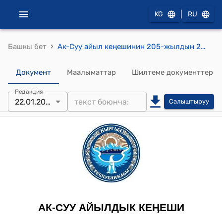
|
KG
RU
›
Башкы бет
Ак-Суу айыл кеңешинин 205-жылдын 22-январындагы № 16-4 "Ак-Суу айыл өкмөтүнүн жооптуу катчысы Т. Чойбекованын ар түрдүү маселелери жөнүндө" токтому
Документ
Маалыматтар
Шилтеме документтер
Редакция
22.01.2015
Салыштыруу