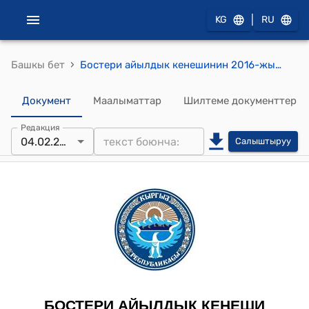
|
KG
RU
›
Башкы бет
Бостери айылдык кенешинин 2016-жылдын 4-февралындагы № 1.4 "Айылдык кеңештин токтомдорун мамлекеттик тилде жүргүзүү жөнүндө" токтому
Документ
Маалыматтар
Шилтеме документтер
Редакция
04.02.2016
Салыштыруу