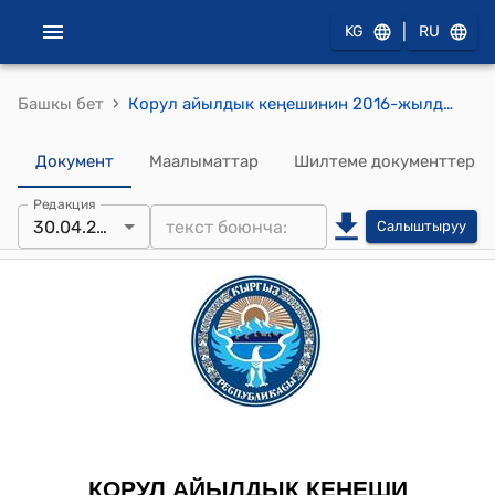
|
KG
RU
›
Башкы бет
Корул айылдык кеңешинин 2016-жылдын 30-апрелиндеги № 31/6 "Мыкты айыл", "Таза көчө", "Үлгүлүү үй", "Чың ден соолук" деген ураан алдында элди ишембиликке тартуу боюнча" токтому
Документ
Маалыматтар
Шилтеме документтер
Редакция
30.04.2016
Салыштыруу