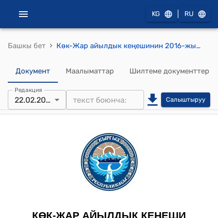
|
KG
RU
›
Башкы бет
Көк-Жар айылдык кеңешинин 2016-жылдын 22-февралындагы № 32-2 "Көк-Жар айыл өкмөтүнүн 2016-жылга карата бюджетин жана 2017-2018-жылдарга карата бюджеттин долбоорун бекитүү жөнүндө" токтому
Документ
Маалыматтар
Шилтеме документтер
Редакция
22.02.2016
Салыштыруу