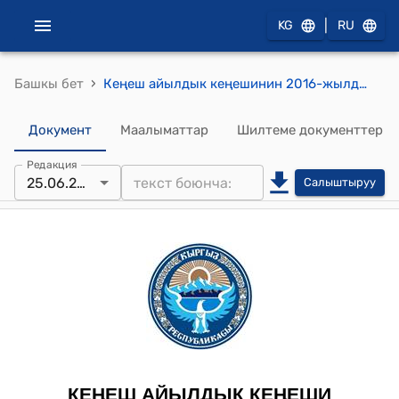
|
KG
RU
›
Башкы бет
Кеңеш айылдык кеңешинин 2016-жылдын 25-июнундагы № 24-6 "Дары-булак айылына өзүнчө “Айыл” деген сатус берүү жөнүндө" токтому
Документ
Маалыматтар
Шилтеме документтер
Редакция
25.06.2016
Салыштыруу