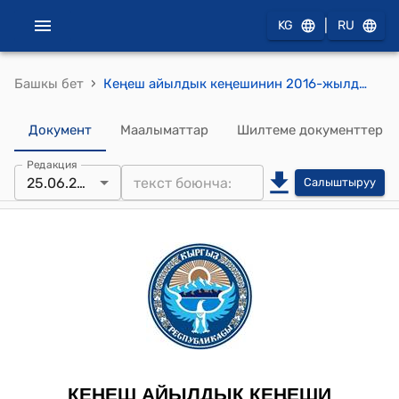
|
KG
RU
›
Башкы бет
Кеңеш айылдык кеңешинин 2016-жылдын 25-июнундагы № 24-7 "Бату айылчасына өзүнчө “Айыл” деген сатус берүү жөнүндө" токтому
Документ
Маалыматтар
Шилтеме документтер
Редакция
25.06.2016
Салыштыруу