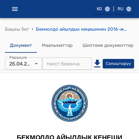
|
KG
RU
›
Башкы бет
Бекмолдо айылдык кеңешинин 2016-жылдын 25-апрелиндеги № 210 "Бекмолдо айыл өкмөтүнүн клуб башчысы Сагынбек кызы Жанылдын кайрылуусу жөнүндө" токтому
Документ
Маалыматтар
Шилтеме документтер
Редакция
25.04.2016
Салыштыруу