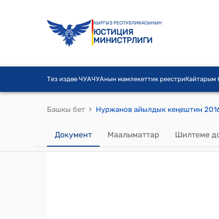
КЫРГЫЗ РЕСПУБЛИКАСЫНЫН
ЮСТИЦИЯ
МИНИСТРЛИГИ
Тез издөө ЧУА
ЧУАнын мамлекеттик реестри
Кайтарым
›
Башкы бет
Документ
Маалыматтар
Шилтеме д