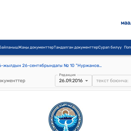
маа
 байланыш
Жаңы документтер
Тандалган документтер
Сурап билүү
Поп
Нуржанов айылдык кеңештин 2016-жылдын 26-сентябрындагы № 10 "Нуржанов айылдык аймагындагы шайлоо участкаларынын чек араларынын бөлүнүшү жөнүндө" токтому
Редакция
окументтер
26.09.2016