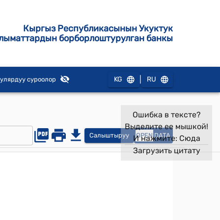
Кыргыз Республикасынын Укуктук
лыматтардын борборлоштурулган банкы
|
KG
RU
улярдуу суроолор
Ошибка в тексте?
Выделите ее мышкой!
Салыштыруу
OPEN
DATA
И нажмите:
Сюда
Загрузить цитату