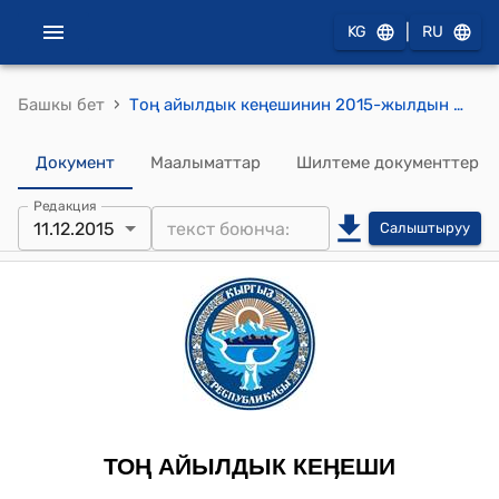
|
KG
RU
›
Башкы бет
Тоң айылдык кеңешинин 2015-жылдын 11-декабрындагы № 19 "Тоң айыл аймагынын 2015-жылдын жергиликтγγ бюджетинен бѳлγнгѳн акча каржатынын калдык отуз миң сом акча каражатын кайра бѳлγштγрγγ жѳнγндѳ" токтому
Документ
Маалыматтар
Шилтеме документтер
Редакция
11.12.2015
Салыштыруу