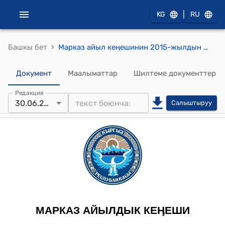
|
KG
RU
›
Башкы бет
Марказ айыл кеңешинин 2015-жылдын 30-июнундагы № 17-2 "Марказ айыл ѳкмѳтγнγн «Кожо-Кайыр» таза суу бирикмесинин протоколун кароо жѳнγндѳ" токтому
Документ
Маалыматтар
Шилтеме документтер
Редакция
30.06.2015
Салыштыруу