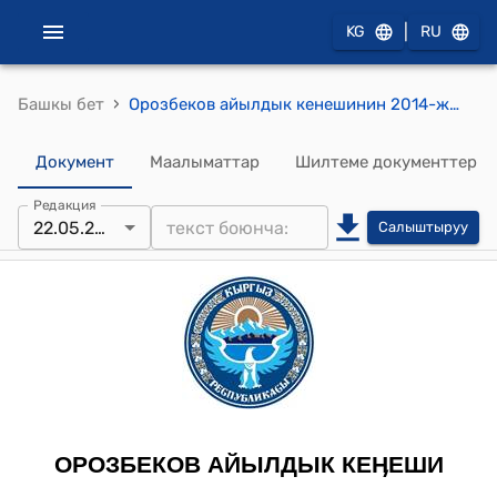
|
KG
RU
›
Башкы бет
Орозбеков айылдык кенешинин 2014-жылдын 22-майындагы № 11/3 "Орозбеков айыл аймагында үч наристелүү болгон үй-бүлѳөгө жардам берүү жөнүндө" токтому
Документ
Маалыматтар
Шилтеме документтер
Редакция
22.05.2014
Салыштыруу