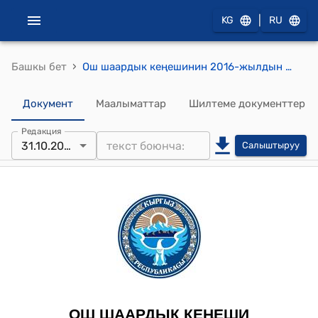
|
KG
RU
›
Башкы бет
Ош шаардык кеңешинин 2016-жылдын 31-октябрындагы № 42 "Ош шаарынын аймагында жайгашкан кээ бир жер тилкелеринин максаттык багытын өзгөртүүгө макулдук берүү жөнүндө" токтому
Документ
Маалыматтар
Шилтеме документтер
Редакция
31.10.2016
Салыштыруу