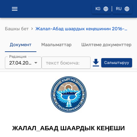
|
KG
RU
›
Башкы бет
Жалал-Абад шаардык кеңешинин 2016-жылдын 27-апрелиндеги № 8 "Жалал-Абад шаардык кеңешинин кезексиз ХХХII сессиясынын № 6 токтомунун № 1 тиркемеси жѳнγндѳ" токтому
Документ
Маалыматтар
Шилтеме документтер
Редакция
27.04.2016
Салыштыруу