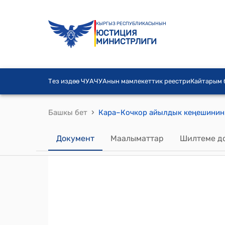
КЫРГЫЗ РЕСПУБЛИКАСЫНЫН
ЮСТИЦИЯ
МИНИСТРЛИГИ
Тез издөө ЧУА
ЧУАнын мамлекеттик реестри
Кайтарым
›
Башкы бет
Документ
Маалыматтар
Шилтеме д