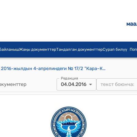
маа
 байланыш
Жаңы документтер
Тандалган документтер
Сурап билүү
Поп
Кара–Кочкор айылдык кеңешинин 2016-жылдын 4-апрелиндеги № 17/2 "Кара–Кочкор айыл өкмөтүнүн Кара-Кочкор айылындагы көчөлөргө ат коюу жөнүндө" токтому
Редакция
окументтер
04.04.2016