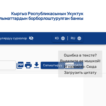
Кыргыз Республикасынын Укуктук
лыматтардын борборлоштурулган банкы
|
KG
RU
улярдуу суроолор
Ошибка в тексте?
Выделите ее мышкой!
Салыштыруу
OPEN
DATA
И нажмите:
Сюда
Загрузить цитату