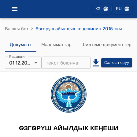
|
KG
RU
›
Башкы бет
Ѳзгѳрγш айылдык кеңешинин 2015-жылдын 1-декабрындагы № 1 (С. Тургунбаевдин кайрылуусун карап чыгуу жѳнγндѳ) токтому
Документ
Маалыматтар
Шилтеме документтер
Редакция
01.12.2015
Салыштыруу