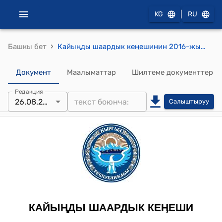
|
KG
RU
›
Башкы бет
Кайыңды шаардык кеңешинин 2016-жылдын 26-августундагы № 125/XXXVI - 4 "Кайыңды шаарынын аймагындагы көчөлөрдүн кварталдарга бөлүнүүсүн жана Кайынды шаарынын мэриясынын чарба китептеринин 2016 – 2020 жылдардагы кварталдарга бөлүнүүсүн бекитүү жөнүндө" токтому
Документ
Маалыматтар
Шилтеме документтер
Редакция
26.08.2016
Салыштыруу