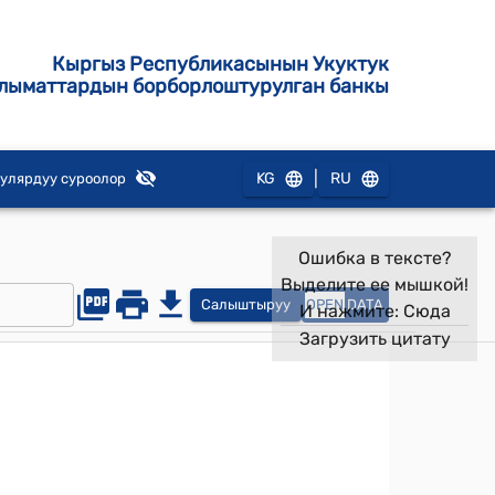
Кыргыз Республикасынын Укуктук
лыматтардын борборлоштурулган банкы
|
KG
RU
улярдуу суроолор
Ошибка в тексте?
Выделите ее мышкой!
Салыштыруу
OPEN
DATA
И нажмите:
Сюда
Загрузить цитату