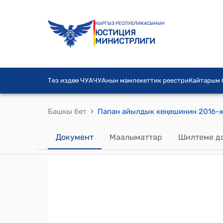
КЫРГЫЗ РЕСПУБЛИКАСЫНЫН
ЮСТИЦИЯ
МИНИСТРЛИГИ
Тез издөө ЧУА
ЧУАнын мамлекеттик реестри
Кайтарым
›
Башкы бет
Документ
Маалыматтар
Шилтеме д