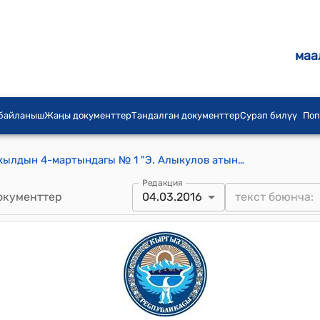
маа
 байланыш
Жаңы документтер
Тандалган документтер
Сурап билүү
Поп
Папан айылдык кеңешинин 2016-жылдын 4-мартындагы № 1 "Э. Алыкулов атындагы орто мектептин имаратындагы жамааттык бала бакчанын каржылоо булагын кароо жөнүндө" токтому
Редакция
окументтер
04.03.2016