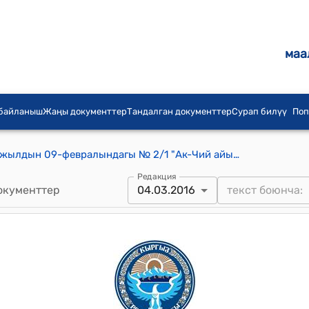
маа
 байланыш
Жаңы документтер
Тандалган документтер
Сурап билүү
Поп
Ак-Чий айылдык кеңешинин 2016-жылдын 09-февралындагы № 2/1 "Ак-Чий айыл өкмөтүнө караштуу М.Балбаков атындагы орто мектебинин, «Нур-Эл»балабакчасынын көйгөйлүү маселелери каралып Нарын облусундагы кичи долбооруна катышуу жөнүндө" токтому
Редакция
окументтер
04.03.2016