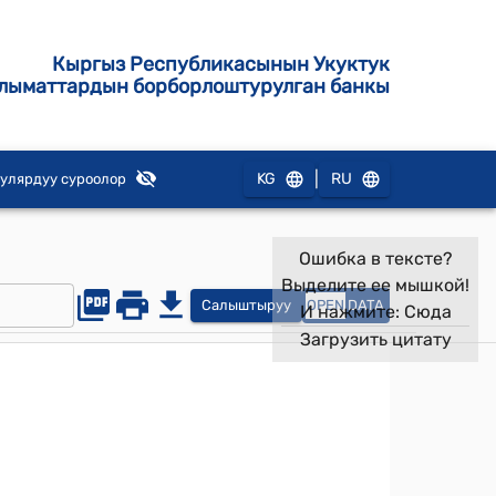
Кыргыз Республикасынын Укуктук
лыматтардын борборлоштурулган банкы
|
KG
RU
улярдуу суроолор
Ошибка в тексте?
Выделите ее мышкой!
Салыштыруу
OPEN
DATA
И нажмите:
Сюда
Загрузить цитату