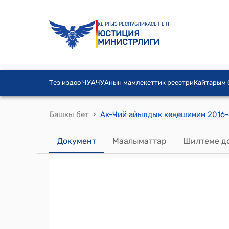
КЫРГЫЗ РЕСПУБЛИКАСЫНЫН
ЮСТИЦИЯ
МИНИСТРЛИГИ
Тез издөө ЧУА
ЧУАнын мамлекеттик реестри
Кайтарым
›
Башкы бет
Документ
Маалыматтар
Шилтеме д