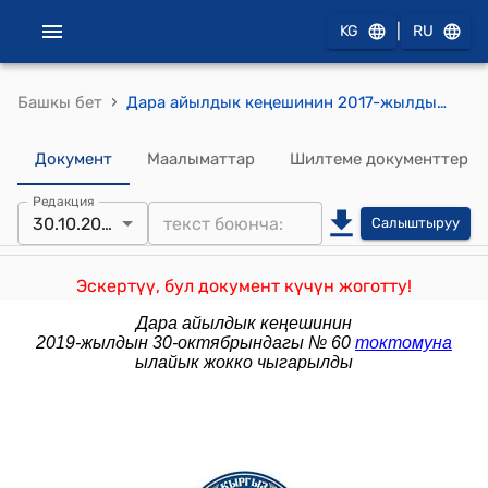
|
KG
RU
›
Башкы бет
Дара айылдык кеңешинин 2017-жылдын 12-сентябрындагы № 69 "Дара айыл өкмөтүнүн муниципалдык менчигинде турган Чек мончосунун имаратынан 56м2 болгон үч бөлмөсүн Кыргыз почта ишканасына мөөнөтсүз пайдаланууга өткөрүп берүү жөнүндө
Документ
Маалыматтар
Шилтеме документтер
Редакция
30.10.2019
Салыштыруу
Эскертүү, бул документ күчүн жоготту!