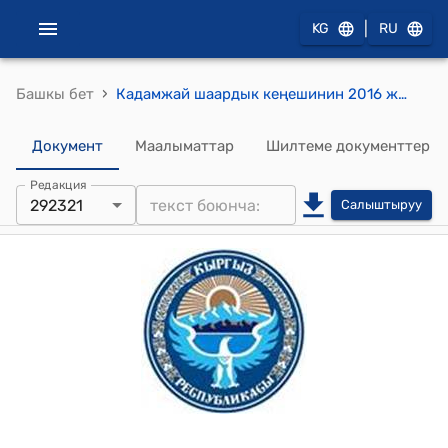
|
KG
RU
›
Башкы бет
Кадамжай шаардык кеңешинин 2016 жылдын 27 июнундагы №53/2 "Кадамжай шаардык кеңешинин туруктуу комиссияларынын кошмо жыйынында айтылган сунуштарын кароо жөнүндө" токтому
Документ
Маалыматтар
Шилтеме документтер
Редакция
292321
Салыштыруу