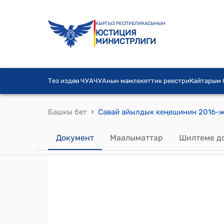
КЫРГЫЗ РЕСПУБЛИКАСЫНЫН
ЮСТИЦИЯ
МИНИСТРЛИГИ
Тез издөө ЧУА
ЧУАнын мамлекеттик реестри
Кайтарым
›
Башкы бет
Документ
Маалыматтар
Шилтеме д