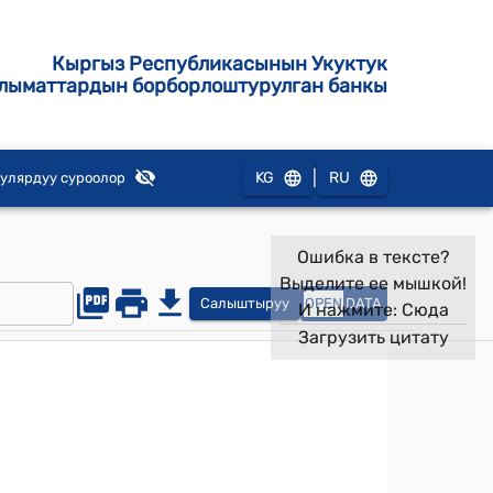
Кыргыз Республикасынын Укуктук
лыматтардын борборлоштурулган банкы
|
KG
RU
улярдуу суроолор
Ошибка в тексте?
Выделите ее мышкой!
Салыштыруу
OPEN
DATA
И нажмите:
Сюда
Загрузить цитату