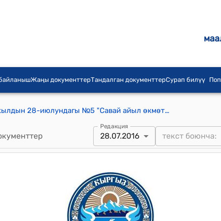
маа
 байланыш
Жаңы документтер
Тандалган документтер
Сурап билүү
Поп
Савай айылдык кеңешинин 2016-жылдын 28-июлундагы №5 "Савай айыл өкмөтүнүн аймагында ыксыз чыгымдардын алдын алуу жөнүндө" токтому
Редакция
окументтер
28.07.2016