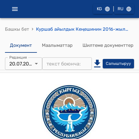
|
KG
RU
›
Башкы бет
Куршаб айылдык Кеңешинин 2016-жылдын 20-июлундагы №187 "Өзгөн райондук мамлекеттик статистика бөлүмү менен Куршаб айыл өкмөтүнүн ортосунда түзүлгөн келишимди бекитүү жөнүндө" токтому
Документ
Маалыматтар
Шилтеме документтер
Редакция
20.07.2016
Салыштыруу