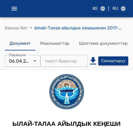
|
KG
RU
›
Башкы бет
Ылай-Талаа айылдык кеңешинин 2017-жылдын 6-апрелиндеги № 3/3.2 "Ылай-Талаа айыл өкмөтүнүн жайыт пайдалануучуларынын жайыт бирикмесинин 2017-жылга түзүлгөн бюджеттин бекитүү жөнүндө" токтому
Документ
Маалыматтар
Шилтеме документтер
Редакция
06.04.2017
Салыштыруу