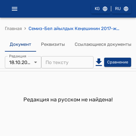
|
KG
RU
›
Главная
Семиз-Бел айылдык Кеңешинин 2017-жылдын 08-августундагы № 10/4 "Семиз-Бел айыл аймагындагы клуб башчыларынын аткарган иштери жɵнүндɵ" токтому
Документ
Реквизиты
Ссылающиеся документы
Редакция
18.10.2017
Сравнение
Редакция на русском не найдена!