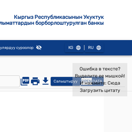
Кыргыз Республикасынын Укуктук
лыматтардын борборлоштурулган банкы
|
KG
RU
улярдуу суроолор
Ошибка в тексте?
Выделите ее мышкой!
Салыштыруу
OPEN
DATA
И нажмите:
Сюда
Загрузить цитату