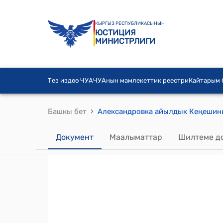
КЫРГЫЗ РЕСПУБЛИКАСЫНЫН
ЮСТИЦИЯ
МИНИСТРЛИГИ
Тез издөө ЧУА
ЧУАнын мамлекеттик реестри
Кайтарым
›
Башкы бет
Документ
Маалыматтар
Шилтеме д