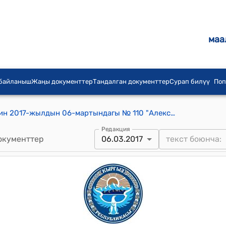
маа
 байланыш
Жаңы документтер
Тандалган документтер
Сурап билүү
Поп
Александровка айылдык Кеңешинин 2017-жылдын 06-мартындагы № 110 "Александровка айыл аймагында таштандыларды чыгарууга тарифин бекитүү жөнүндө"токтому
Редакция
окументтер
06.03.2017