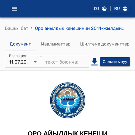
|
KG
RU
›
Башкы бет
Оро айылдык кеңешинин 2014-жылдын 11-июлундагы № 01 (Оро айылдык кеңешинин 9-чакырылышынын кезексиз 15-сессиясы каралган маселелерди талкуулоо) боюнча
Документ
Маалыматтар
Шилтеме документтер
Редакция
11.07.2014
Салыштыруу