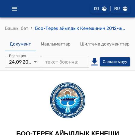
|
KG
RU
›
Башкы бет
Боо-Терек айылдык Кеңешинин 2012-жылдын 24-сентябрындагы № 17 «Боо-Терек айылдык аймагында жайгашкан «Билайн» жана «Мегаком» уюлдук кампаниялары менен жаңыдан келишим түзүү жөнүндө» токтому
Документ
Маалыматтар
Шилтеме документтер
Редакция
24.09.2012
Салыштыруу