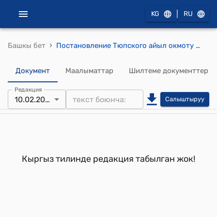
|
KG
RU
›
Башкы бет
Постановление Тюпского айыл окмоту от 10 февраля 2006 года № 11-24 "О порядке и условиях возмездного предоставления прав собственности или аренды на земельные участки в населенных пунктах Тюпского айыл окмоту"
Документ
Маалыматтар
Шилтеме документтер
Редакция
10.02.2006
Салыштыруу
Кыргыз тилинде редакция табылган жок!