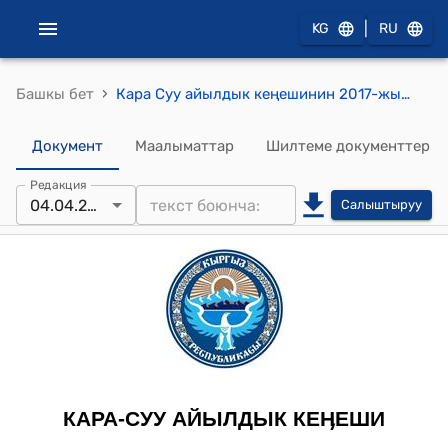
|
KG
RU
›
Башкы бет
Кара Суу айылдык кеңешинин 2017-жылдын 4-апрелиндеги № 14 “Кара Суу айылы боюнча жазгы талаачылык жумуштарын жүрүгүзүүдө кызмат көргөзүү иштерин уюштуруу жана аткаруу жөнүндө” токтому
Документ
Маалыматтар
Шилтеме документтер
Редакция
04.04.2017
Салыштыруу