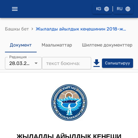
|
KG
RU
›
Башкы бет
Жылалды айылдык кеңешинин 2018-жылдын 28-мартындагы № 35 "Т. Давлятовдун билдирүүсү боюнча айыл өкмөтүнүн эсебиндеги тракторду ремонттон өткөрүү жөнүндө" токтому
Документ
Маалыматтар
Шилтеме документтер
Редакция
28.03.2018
Салыштыруу