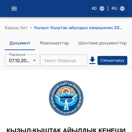
|
KG
RU
›
Башкы бет
Кызыл-Кыштак айылдык кеңешинин 2015-жылдын 7-октябрындагы № 98 "Оморбек датка атындагы орто мектептин спорт аянтчасына теннис аянтчасын (теннис кортун) куруу жөнүндө" токтому
Документ
Маалыматтар
Шилтеме документтер
Редакция
07.10.2015
Салыштыруу