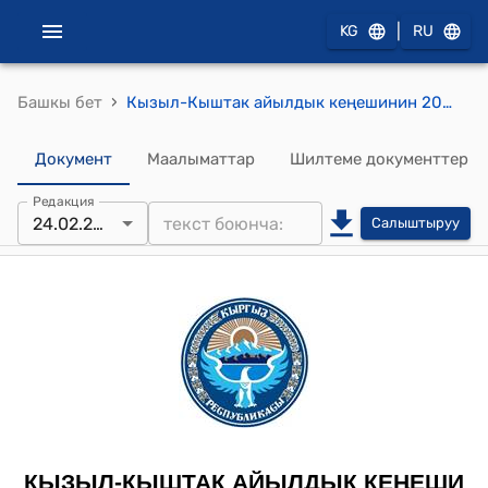
|
KG
RU
›
Башкы бет
Кызыл-Кыштак айылдык кеңешинин 2016-жылдын 24-февралындагы № 118 "Кызыл-Кыштак айыл аймагындагы айылдардагы жер тилкелерин айыл өкмөтүнүн муниципалдык менчигине алуу жөнүндө" токтому
Документ
Маалыматтар
Шилтеме документтер
Редакция
24.02.2016
Салыштыруу