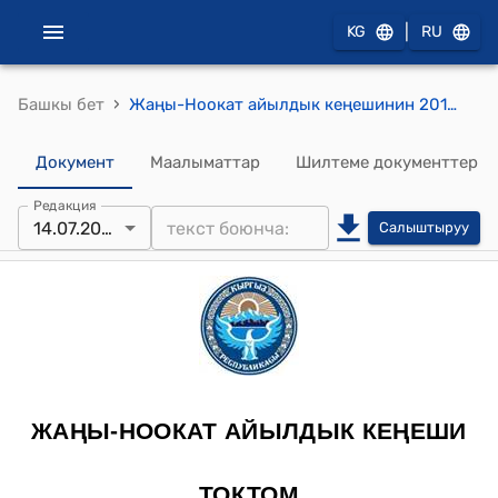
|
KG
RU
›
Башкы бет
Жаңы-Ноокат айылдык кеңешинин 2017-жылдын 14-июнундагы № 6 "Жаны-Ноокат айылдык кенешинин 6- сессиясынын №1 4- март 2017-жылдагы токтомуна толуктоо жана ѳзгѳртγγлѳр киргизγγ жѳнγндѳ" токтому
Документ
Маалыматтар
Шилтеме документтер
Редакция
14.07.2017
Салыштыруу