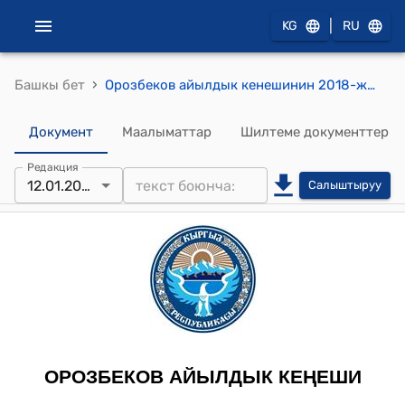
|
KG
RU
›
Башкы бет
Орозбеков айылдык кенешинин 2018-жылдын 12-январындагы № 96 "Орозбеков айыл өкмөтүнүн 2018-жылдын жыл башына калган калдыкты бекитүү жөнүндө" токтому
Документ
Маалыматтар
Шилтеме документтер
Редакция
12.01.2018
Салыштыруу