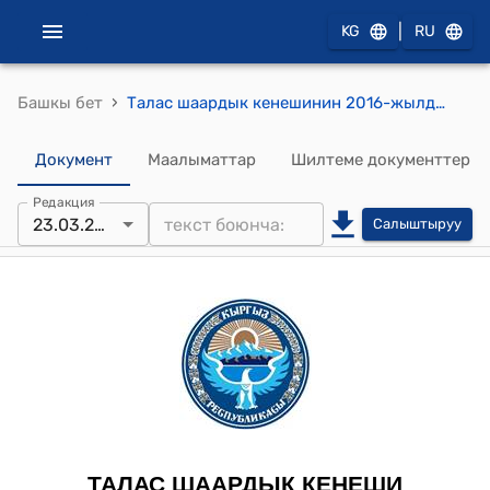
|
KG
RU
›
Башкы бет
Талас шаардык кенешинин 2016-жылдын 23-мартындагы № 246/31-6 "Талас шаардык кенешинин 2015-жылдын 5-июнундагы №187/22-6 сандуу Талас шаардык жергиликтүү өз алдынча башкаруусу-мэриясынын Администрациялык комиссиясы жөнүндө токтомуна өзгөртүүлөрдү жана толуктоолорду киргизүү жөнүндө" токтому
Документ
Маалыматтар
Шилтеме документтер
Редакция
23.03.2016
Салыштыруу