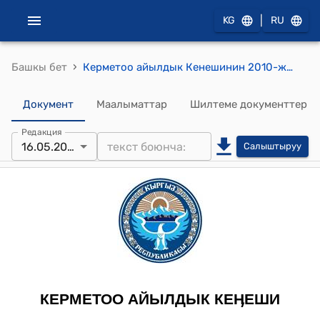
|
KG
RU
›
Башкы бет
Керметоо айылдык Кенешинин 2010-жылдын 16-майындагы №19 "Цементтин баасы жана көчөгө ат коюу жөнүндө" токтому
Документ
Маалыматтар
Шилтеме документтер
Редакция
16.05.2010
Салыштыруу