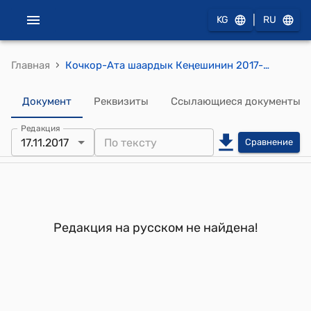
|
KG
RU
›
Главная
Кочкор-Ата шаардык Кеңешинин 2017-жылдын 17-ноябрындагы №01-05/57 "Материалдык жардам көрсөтүү жөнүндө" токтому
Документ
Реквизиты
Ссылающиеся документы
Редакция
17.11.2017
Сравнение
Редакция на русском не найдена!