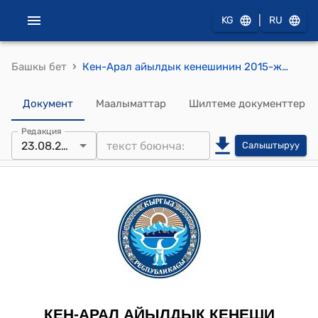
|
KG
RU
›
Башкы бет
Кен-Арал айылдык кенешинин 2015-жылдын 23-августундагы № 19 "Майрамдык салтанатка акча каражатын бөлүү жөнүндө" токтому
Документ
Маалыматтар
Шилтеме документтер
Редакция
23.08.2016
Салыштыруу