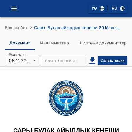
|
KG
RU
›
Башкы бет
Сары-Булак айылдык кеңеши 2016-жылдын 8-ноябрындагы №25/158 "Кыргыз Республикасынын юстиция министрлигинин Нарын облустук юстиция башкармалыгы менен түзүлгөн типтүү келишимди бекитүү жөнүндө" токтому
Документ
Маалыматтар
Шилтеме документтер
Редакция
08.11.2016
Салыштыруу