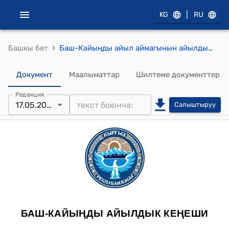
|
KG
RU
›
Башкы бет
Баш-Кайыңды айыл аймагынын айылдык Кеңешинин 2017-жылдын 17-майындагы №8/1 "Баш-Кайыңды калктуу конуштардын чек араларын тактоо жана бекитүү жөнүндө" токтому
Документ
Маалыматтар
Шилтеме документтер
Редакция
17.05.2017
Салыштыруу