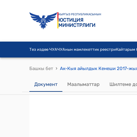
КЫРГЫЗ РЕСПУБЛИКАСЫНЫН
ЮСТИЦИЯ
МИНИСТРЛИГИ
Тез издөө ЧУА
ЧУАнын мамлекеттик реестри
Кайтарым
›
Башкы бет
Документ
Маалыматтар
Шилтеме д