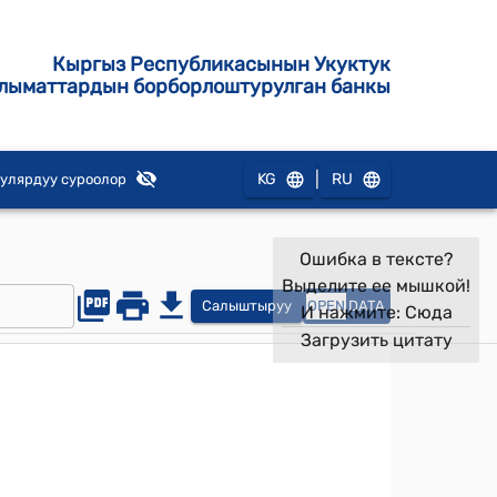
Кыргыз Республикасынын Укуктук
лыматтардын борборлоштурулган банкы
|
KG
RU
улярдуу суроолор
Ошибка в тексте?
Выделите ее мышкой!
Салыштыруу
OPEN
DATA
И нажмите:
Сюда
Загрузить цитату