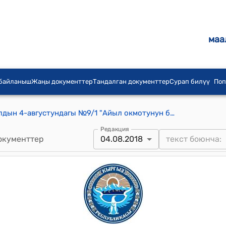
маа
 байланыш
Жаңы документтер
Тандалган документтер
Сурап билүү
Поп
Ак-Кыя айылдык Кенеши 2017-жылдын 4-августундагы №9/1 "Айыл окмотунун башкы бухгалтери К. Музуралиевдин билдируусу жонундо" токтому
Редакция
окументтер
04.08.2018