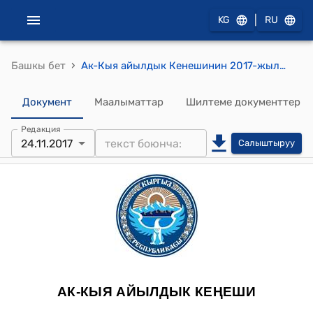
|
KG
RU
›
Башкы бет
Ак-Кыя айылдык Кенешинин 2017-жылдын 24-ноябрындагы №14/4 "Ак-Кыя айыл аймагынын айыл окмотунун Кара-Суу айылындагы Ш. Рысмендеев атындагы орто мектебинин директору А. Асанованын билдируусун кароо жонундо" токтому
Документ
Маалыматтар
Шилтеме документтер
Редакция
24.11.2017
Салыштыруу