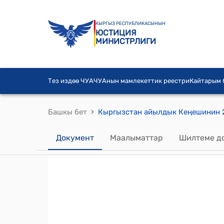
КЫРГЫЗ РЕСПУБЛИКАСЫНЫН
ЮСТИЦИЯ
МИНИСТРЛИГИ
Тез издөө ЧУА
ЧУАнын мамлекеттик реестри
Кайтарым
›
Башкы бет
Документ
Маалыматтар
Шилтеме д