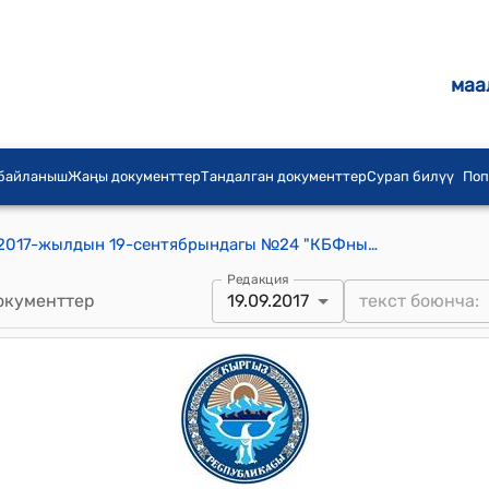
маа
 байланыш
Жаңы документтер
Тандалган документтер
Сурап билүү
Поп
Кыргызстан айылдык Кеңешинин 2017-жылдын 19-сентябрындагы №24 "КБФнын жерлерине аукцион өткөрүү жана жер кыртышынын шарттарына жараша басын бекитүү жөнүндө" токтому
Редакция
окументтер
19.09.2017