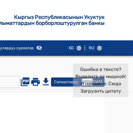
Кыргыз Республикасынын Укуктук
лыматтардын борборлоштурулган банкы
|
KG
RU
улярдуу суроолор
Ошибка в тексте?
Выделите ее мышкой!
Салыштыруу
OPEN
DATA
И нажмите:
Сюда
Загрузить цитату