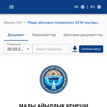
|
KG
RU
›
Башкы бет
Мады айылдык кеңешинин 2016-жылдын 20-февралындагы № 92 "Мады айыл өкмөтүнүн Асан-Чек айылын Достук участкасына өзүнчө айыл статусун берүү жөнүндө" токтому
Документ
Маалыматтар
Шилтеме документтер
Редакция
20.02.2016
Салыштыруу